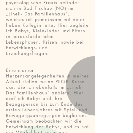
psychologische Praxis befindet
sich in Bad Fischau (NÖ) im
„Lineli- Das Familienhaus“,
welches ich gemeinsam mit einer
lieben Kollegin leite. Hier begleite
ich Babys, Kleinkinder und Eltern
in herausfordernden
Lebensphasen, Krisen, sowie bei
Entwicklungs- und
Erziehungsfragen.
Eine meiner
Herzensangelegenheiten in meiner
Arbeit stellen meine PEKiP- Kurse
dar, die ich ebenfalls im „Lineli-
Das Familienhaus“ anbiete. Hier
darf ich Babys und ihre
Bezugsperson bis zum Ende des
ersten Lebensjahres mit Spiel- und
Bewegungsanregungen begleiten.
Gemeinsam beobachten wir die
Entwicklung des Babys, und es hat
die Möglichkeit seine neu